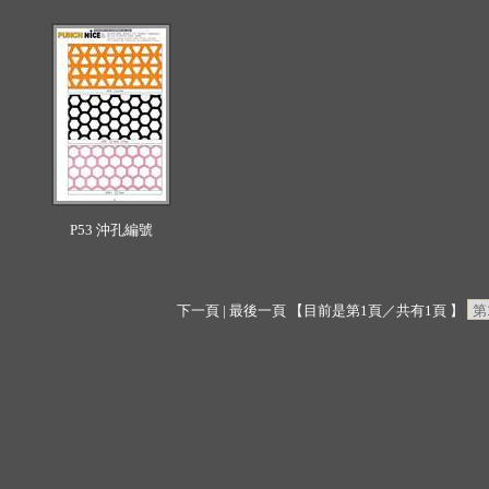
P53 沖孔編號
下一頁
|
最後一頁
【目前是第1頁／共有1頁 】